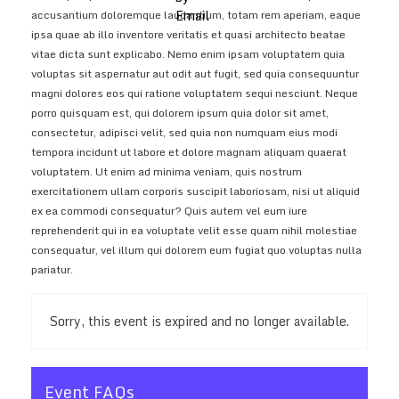
accusantium doloremque laudantium, totam rem aperiam, eaque
ipsa quae ab illo inventore veritatis et quasi architecto beatae
vitae dicta sunt explicabo. Nemo enim ipsam voluptatem quia
voluptas sit aspernatur aut odit aut fugit, sed quia consequuntur
magni dolores eos qui ratione voluptatem sequi nesciunt. Neque
porro quisquam est, qui dolorem ipsum quia dolor sit amet,
consectetur, adipisci velit, sed quia non numquam eius modi
tempora incidunt ut labore et dolore magnam aliquam quaerat
voluptatem. Ut enim ad minima veniam, quis nostrum
exercitationem ullam corporis suscipit laboriosam, nisi ut aliquid
ex ea commodi consequatur? Quis autem vel eum iure
reprehenderit qui in ea voluptate velit esse quam nihil molestiae
consequatur, vel illum qui dolorem eum fugiat quo voluptas nulla
pariatur.
Sorry, this event is expired and no longer available.
Event FAQs